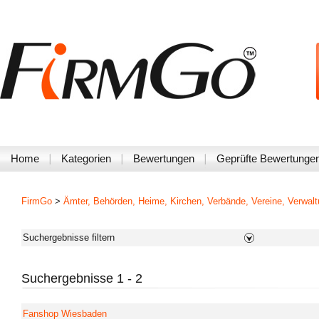
Filtern nach Unternehmen mit:
alle wählen
Zertifizierung
Bewertungen
Jobangeboten
Firmenvideos
sonstige Angebote
Home
Kategorien
Bewertungen
Geprüfte Bewertunge
Produktvideos
Auszeichnungen
Tutorials
Events
Bildern
Presse
FirmGo
>
Ämter, Behörden, Heime, Kirchen, Verbände, Vereine, Verwal
Gutscheinen
News
Suchergebnisse filtern
Suchergebnisse 1 - 2
Fanshop Wiesbaden