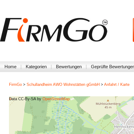
Home
Kategorien
Bewertungen
Geprüfte Bewertunge
FirmGo
>
Schullandheim AWO Wohnstätten gGmbH
>
Anfahrt / Karte
+
Data CC-By-SA by
-
OpenStreetMap