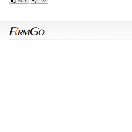
Top
1
Flop