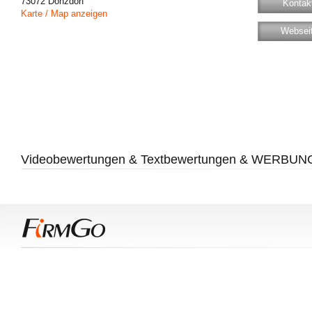
73072
Donzdorf
Kontakt
Karte / Map anzeigen
Websei
Videobewertungen & Textbewertungen & WERBUN