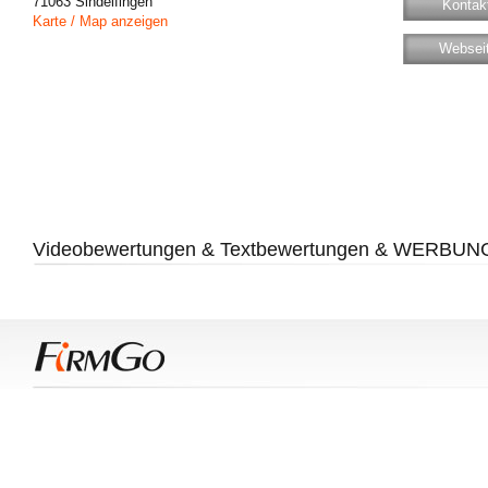
71063
Sindelfingen
Kontakt
Karte / Map anzeigen
Websei
Videobewertungen & Textbewertungen & WERBUN