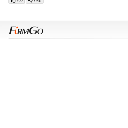
Top
Flop