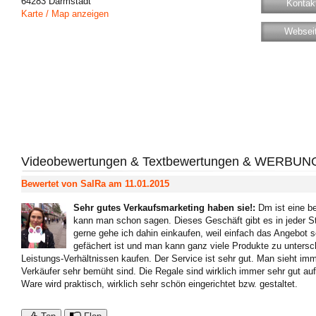
64283
Darmstadt
Kontakt
Karte / Map anzeigen
Websei
Videobewertungen & Textbewertungen & WERBUN
Bewertet von
SalRa
am 11.01.2015
Sehr gutes Verkaufsmarketing haben sie!
:
Dm ist eine b
kann man schon sagen. Dieses Geschäft gibt es in jeder S
gerne gehe ich dahin einkaufen, weil einfach das Angebot se
gefächert ist und man kann ganz viele Produkte zu untersch
Leistungs-Verhältnissen kaufen. Der Service ist sehr gut. Man sieht imm
Verkäufer sehr bemüht sind. Die Regale sind wirklich immer sehr gut au
Ware wird praktisch, wirklich sehr schön eingerichtet bzw. gestaltet.