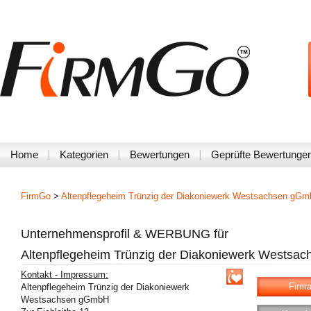
Home
Kategorien
Bewertungen
Geprüfte Bewertunge
FirmGo
>
Altenpflegeheim Trünzig der Diakoniewerk Westsachsen gG
Unternehmensprofil & WERBUNG für
Altenpflegeheim Trünzig der Diakoniewerk Wests
Kontakt - Impressum:
Firma
Altenpflegeheim Trünzig der Diakoniewerk
Westsachsen gGmbH