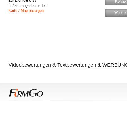
Zur Eichleithe 13
Kontakt
08428
Langenbernsdorf
Karte / Map anzeigen
Websei
Videobewertungen & Textbewertungen & WERBUN